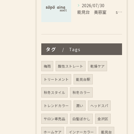
2026/07/30
能見台 美容室 sopo aina コアミー がリニューアルします！
タグ
Tags
梅雨
酸性ストレート
乾燥ケア
トリートメント
能見台駅
秋冬スタイル
秋冬カラー
トレンドカラー
潤い
ヘッドスパ
サロン専売品
白髪ぼかし
金沢区
ホームケア
インナーカラー
能見台